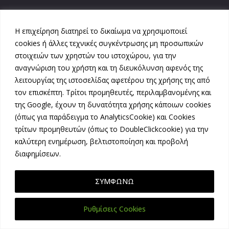
Ποιοί Είμαστε
Η επιχείρηση διατηρεί το δικαίωμα να χρησιμοποιεί
cookies ή άλλες τεχνικές συγκέντρωσης μη προσωπικών
στοιχειών των χρηστών του ιστοχώρου, για την
αναγνώριση του χρήστη και τη διευκόλυνση αφενός της
Logo Designed By
SOAP Design
λειτουργίας της ιστοσελίδας αφετέρου της χρήσης της από
τον επισκέπτη. Τρίτοι προμηθευτές, περιλαμβανομένης και
Developed by
John Artopoulos
της Google, έχουν τη δυνατότητα χρήσης κάποιων cookies
(όπως για παράδειγμα το AnalyticsCookie) και Cookies
τρίτων προμηθευτών (όπως το DoubleClickcookie) για την
καλύτερη ενημέρωση, βελτιστοποίηση και προβολή
διαφημίσεων.
ΣΥΜΦΩΝΩ
Ρυθμίσεις Cookies