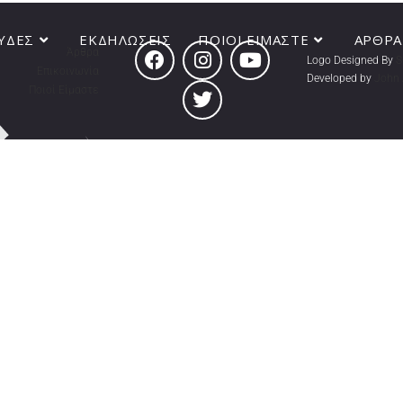
ΥΔΕΣ
ΕΚΔΗΛΩΣΕΙΣ
ΠΟΙΟΙ ΕIΜΑΣΤΕ
ΑΡΘΡΑ
Άρθρα
Logo Designed By
S
Επικοινωνία
Developed by
John 
Ποιοί Είμαστε