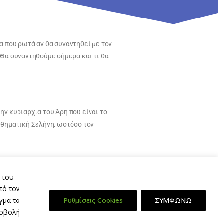
 που ρωτά αν θα συναντηθεί με τον
«Θα συναντηθούμε σήμερα και τι θα
ην κυριαρχία του Άρη που είναι το
σθηματική Σελήνη, ωστόσο τον
 του
 αδυναμία του Κρόνου,
πό τον
 της έντονης έλξης και παρόρμησης
γμα το
Ρυθμίσεις Cookies
ΣΥΜΦΩΝΩ
ροβολή