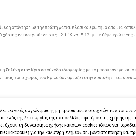
άμεση απάντηση με την πρώτη ματιά. Κλασικό ερώτημα από μια κοπέλα
Ο χάρτης καταστρώθηκε στις 12-1-19 και 5.12μμ. με θέμα ερώτησης 
η Σελήνη στον Κριό σε σύνοδο ιδιομοιρίας με το μεσουράνημα και στ
η μιας και ο χώρος του Κριού δεν αρμόζει στην ευαίσθητη και συναι
 άλλες τεχνικές συγκέντρωσης μη προσωπικών στοιχειών των χρηστών
ιαρχία, εντός μεσουρανήματος. Και οι δυο πλανήτες βρίσκονται στην
αφενός της λειτουργίας της ιστοσελίδας αφετέρου της χρήσης της α
ες, ανασφάλειες έχουν, δίνοντας περισσότερο σημασία στο στοιχείο
le, έχουν τη δυνατότητα χρήσης κάποιων cookies (όπως για παράδει
bleClickcookie) για την καλύτερη ενημέρωση, βελτιστοποίηση και π