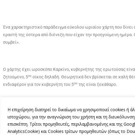
Ένα χαρακτηριστικό παράδειγμα εύκολου ωριαίου χάρτη που δίνει 
εραστή της ύστερα από διένεξη που είχαν την προηγούμενη ημέρα. 
συμβεί».
Ο χάρτης έχει ωροσκόπο Καρκίνο, κυβερνήτης της ερωτούσας είναι 
ος
ζητούμενο, 5
οίκος δηλαδή. Θεωρητικά δεν βρίσκεται σε καλή θέσ
ου
ενδιαφέρον για τον κυβερνήτη του 5
της είναι ξεκάθαρο.
Η επιχείρηση διατηρεί το δικαίωμα να χρησιμοποιεί cookies ή
Ο Άρης βρίσκεται επίσης στον Κριό στην καλύτερη του θέση, σε κυρ
ιστοχώρου, για την αναγνώριση του χρήστη και τη διευκόλυνση 
αδιαφορώντας για τις αναστολές, τα προβλήματα ή τις όποιες φοβί
επισκέπτη. Τρίτοι προμηθευτές, περιλαμβανομένης και της Goog
που δίνει του ζώδιο του Κριού.
AnalyticsCookie) και Cookies τρίτων προμηθευτών (όπως το Dou