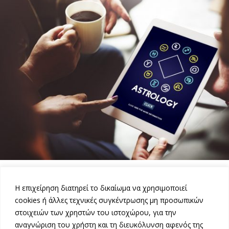
ΒΑΣΙΚΕΣ ΣΠΟΥΔΕΣ
Η επιχείρηση διατηρεί το δικαίωμα να χρησιμοποιεί
cookies ή άλλες τεχνικές συγκέντρωσης μη προσωπικών
στοιχειών των χρηστών του ιστοχώρου, για την
αναγνώριση του χρήστη και τη διευκόλυνση αφενός της